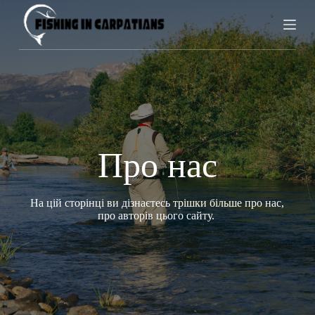
П
е
р
е
й
т
и
д
о
в
м
Про нас
і
с
т
у
На цій сторінці ви дізнаєтесь трішки більше про нас,
про авторів цього сайту.